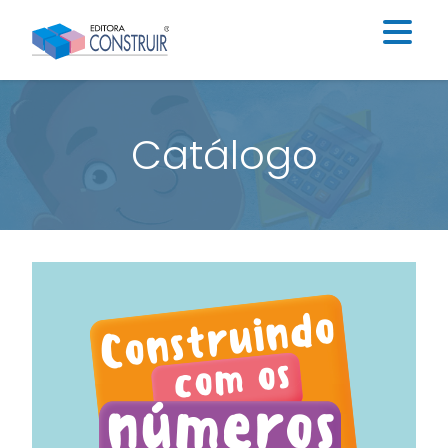
Institucional
Catálogo
Catálogo
Educação Infantil
Ensino Fundamental I
Ensino Fundamental II
Blog
Contato
Construir Digital