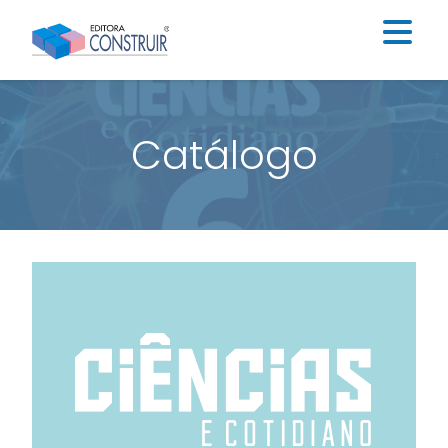
Institucional
Catálogo
Catálogo
Educação Infantil
Ensino Fundamental I
Ensino Fundamental II
Blog
Contato
Construir Digital