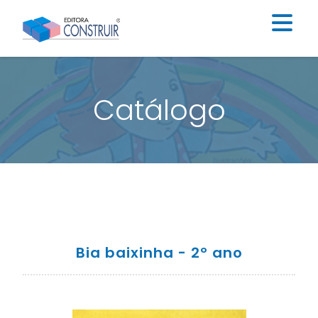
Institucional
Catálogo
Catálogo
Educação Infantil
Ensino Fundamental I
Ensino Fundamental II
Blog
Bia baixinha - 2º ano
Contato
Construir Digital