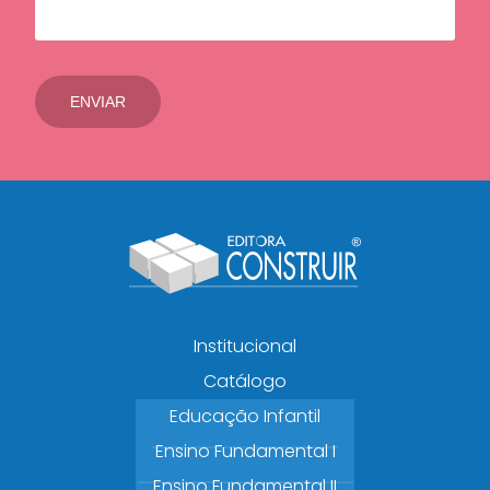
Institucional
Catálogo
Educação Infantil
Ensino Fundamental I
Ensino Fundamental II