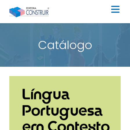
Institucional
Catálogo
Catálogo
Educação Infantil
Ensino Fundamental I
Ensino Fundamental II
Blog
Contato
Construir Digital