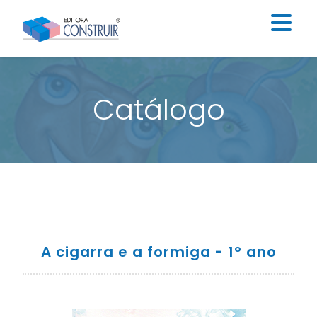
Institucional
Catálogo
Catálogo
Educação Infantil
Ensino Fundamental I
Ensino Fundamental II
Blog
A cigarra e a formiga - 1º ano
Contato
Construir Digital