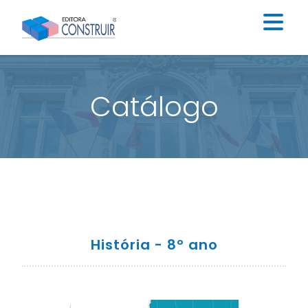
Institucional
Catálogo
Catálogo
Educação Infantil
Ensino Fundamental I
Ensino Fundamental II
Blog
História - 8º ano
Contato
Construir Digital