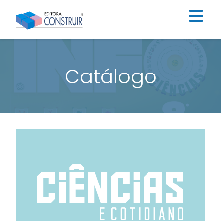
Institucional
Catálogo
Catálogo
Educação Infantil
Ensino Fundamental I
Ensino Fundamental II
Blog
Contato
Construir Digital