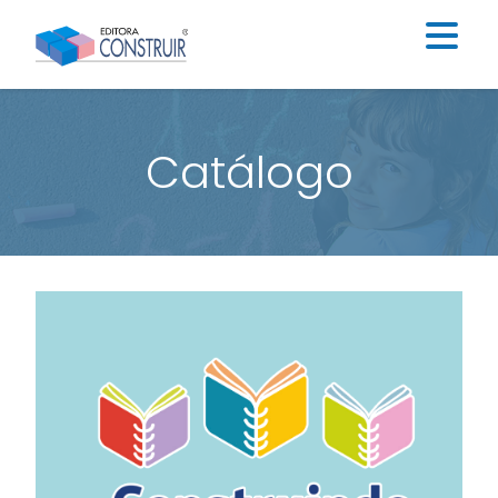
Institucional
Catálogo
Catálogo
Educação Infantil
Ensino Fundamental I
Ensino Fundamental II
Blog
Contato
Construir Digital