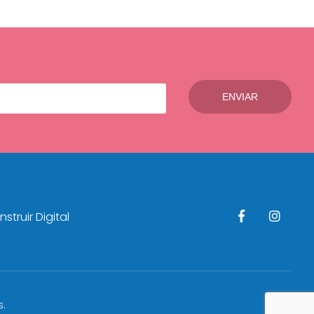
struir Digital
s.